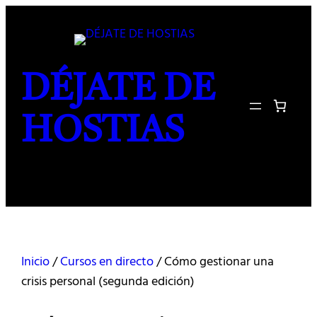
Saltar
al
contenido
DÉJATE DE
HOSTIAS
Inicio
/
Cursos en directo
/ Cómo gestionar una
crisis personal (segunda edición)