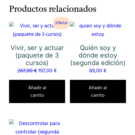
Productos relacionados
¡Oferta!
Vivir, ser y actuar
Quién soy y
(paquete de 3
dónde estoy
cursos)
(segunda edición)
El
El
267,00
€
197,00
€
89,00
€
precio
precio
original
actual
Añadir al
Añadir al
carrito
carrito
era:
es:
267,00 €.
197,00 €.