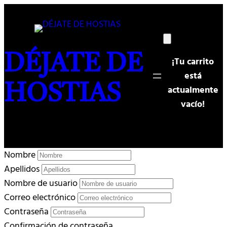
Saltar
al
contenido
DÉJATE DE
¡Tu carrito
está
HOSTIAS
actualmente
vacío!
Nombre
Apellidos
Nombre de usuario
Correo electrónico
Contraseña
Confirmación de contraseña