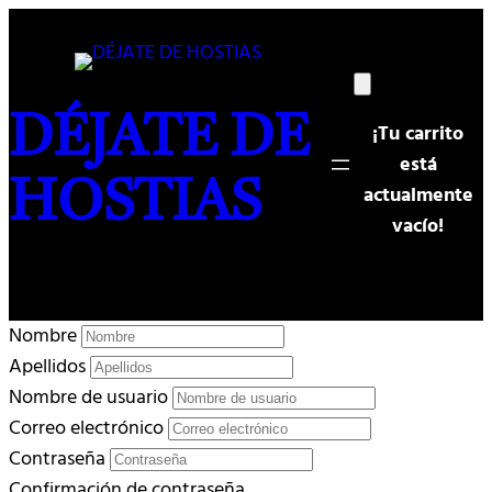
Saltar
al
contenido
DÉJATE DE
¡Tu carrito
está
HOSTIAS
actualmente
vacío!
Nombre
Apellidos
Nombre de usuario
Correo electrónico
Contraseña
Confirmación de contraseña